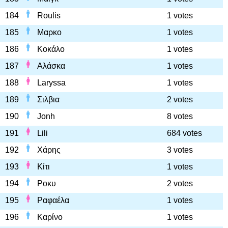
184
Roulis
1 votes
185
Μαρκο
1 votes
186
Κοκάλο
1 votes
187
Αλάσκα
1 votes
188
Laryssa
1 votes
189
Σιλβια
2 votes
190
Jonh
8 votes
191
Lili
684 votes
192
Χάρης
3 votes
193
Κίτι
1 votes
194
Ροκυ
2 votes
195
Ραφαέλα
1 votes
196
Καρίνο
1 votes