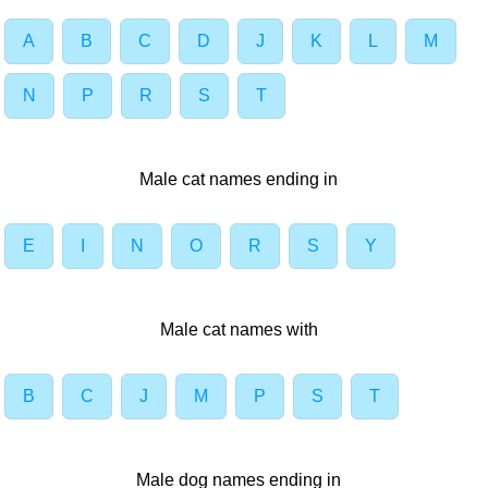
A
B
C
D
J
K
L
M
N
P
R
S
T
Male cat names ending in
E
I
N
O
R
S
Y
Male cat names with
B
C
J
M
P
S
T
Male dog names ending in