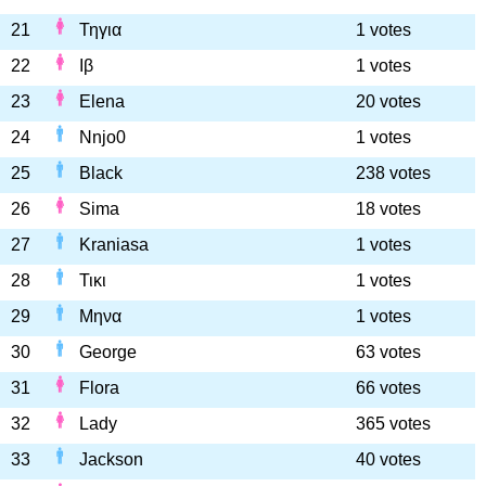
21
Τηγια
1 votes
22
Ιβ
1 votes
23
Elena
20 votes
24
Nnjo0
1 votes
25
Black
238 votes
26
Sima
18 votes
27
Kraniasa
1 votes
28
Τικι
1 votes
29
Μηνα
1 votes
30
George
63 votes
31
Flora
66 votes
32
Lady
365 votes
33
Jackson
40 votes