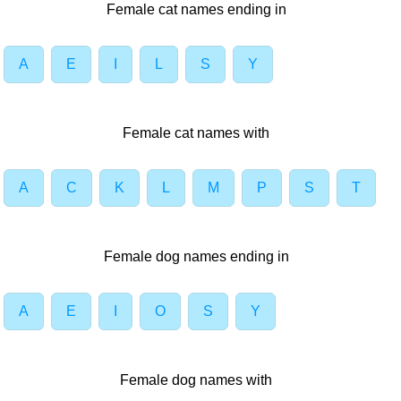
Female cat names ending in
A
E
I
L
S
Y
Female cat names with
A
C
K
L
M
P
S
T
Female dog names ending in
A
E
I
O
S
Y
Female dog names with