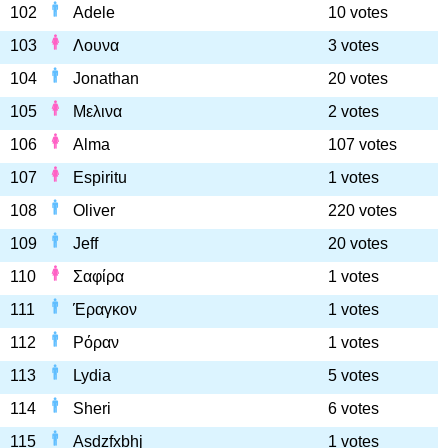
102
Adele
10 votes
103
Λουνα
3 votes
104
Jonathan
20 votes
105
Μελινα
2 votes
106
Alma
107 votes
107
Espiritu
1 votes
108
Oliver
220 votes
109
Jeff
20 votes
110
Σαφίρα
1 votes
111
Έραγκον
1 votes
112
Ρόραν
1 votes
113
Lydia
5 votes
114
Sheri
6 votes
115
Asdzfxbhj
1 votes