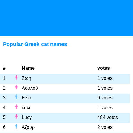
Popular Greek cat names
#
Name
votes
1
Ζωη
1 votes
2
Λουλού
1 votes
3
Ezio
9 votes
4
καλι
1 votes
5
Lucy
484 votes
6
Αζουρ
2 votes