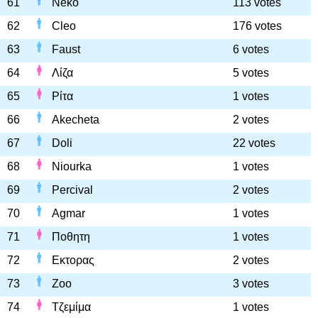
61
Neko
113 votes
62
Cleo
176 votes
63
Faust
6 votes
64
Λίζα
5 votes
65
Ρίτα
1 votes
66
Akecheta
2 votes
67
Doli
22 votes
68
Niourka
1 votes
69
Percival
2 votes
70
Agmar
1 votes
71
Ποθητη
1 votes
72
Εκτορας
2 votes
73
Zoo
3 votes
74
Τζεμίμα
1 votes