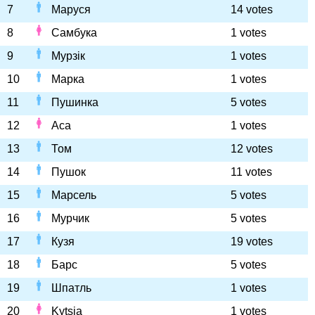
7
Маруся
14 votes
8
Самбука
1 votes
9
Мурзік
1 votes
10
Марка
1 votes
11
Пушинка
5 votes
12
Аса
1 votes
13
Том
12 votes
14
Пушок
11 votes
15
Марсель
5 votes
16
Мурчик
5 votes
17
Кузя
19 votes
18
Барс
5 votes
19
Шпатль
1 votes
20
Kytsia
1 votes