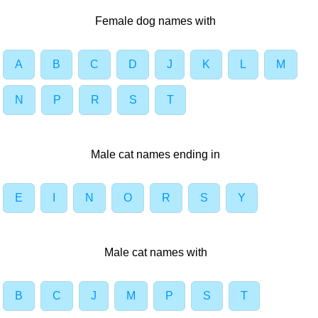
Female dog names with
A
B
C
D
J
K
L
M
N
P
R
S
T
Male cat names ending in
E
I
N
O
R
S
Y
Male cat names with
B
C
J
M
P
S
T