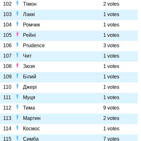
102
Тімон
2 votes
103
Лаккі
1 votes
104
Ромчик
1 votes
105
Рейні
1 votes
106
Prudence
3 votes
107
Чит
1 votes
108
Зюзя
1 votes
109
Білий
1 votes
110
Джері
1 votes
111
Муця
1 votes
112
Тима
9 votes
113
Мартин
2 votes
114
Космос
1 votes
115
Симба
7 votes