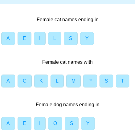
Female cat names ending in
A
E
I
L
S
Y
Female cat names with
A
C
K
L
M
P
S
T
Female dog names ending in
A
E
I
O
S
Y