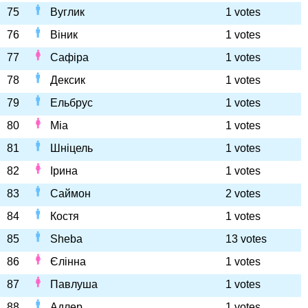
75
Вуглик
1 votes
76
Віник
1 votes
77
Сафіра
1 votes
78
Дексик
1 votes
79
Ельбрус
1 votes
80
Міа
1 votes
81
Шніцель
1 votes
82
Ірина
1 votes
83
Саймон
2 votes
84
Костя
1 votes
85
Sheba
13 votes
86
Єлінна
1 votes
87
Павлуша
1 votes
88
Адлер
1 votes