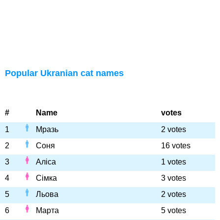
Popular Ukranian cat names
#
Name
votes
1
Мразь
2 votes
2
Соня
16 votes
3
Аліса
1 votes
4
Сімка
3 votes
5
Льова
2 votes
6
Марта
5 votes