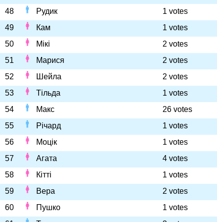
48
Рудик
1 votes
49
Кам
1 votes
50
Мікі
2 votes
51
Марися
2 votes
52
Шейла
2 votes
53
Тільда
1 votes
54
Макс
26 votes
55
Річард
1 votes
56
Моцік
1 votes
57
Агата
4 votes
58
Кітті
1 votes
59
Вера
2 votes
60
Пушко
1 votes