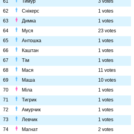
61
Тимур
3 votes
62
Снікерс
1 votes
63
Димка
1 votes
64
Муся
23 votes
65
Антошка
1 votes
66
Каштан
1 votes
67
Тім
1 votes
68
Мася
11 votes
69
Маша
10 votes
70
Міла
1 votes
71
Тигрик
1 votes
72
Амурчик
1 votes
73
Левчик
1 votes
74
Магнат
2 votes