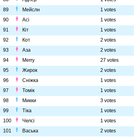
89
Мейслн
1 votes
90
Асі
1 votes
91
Кіт
1 votes
92
Кот
2 votes
93
Аза
2 votes
94
Merry
27 votes
95
Жирок
2 votes
96
Сніжка
1 votes
97
Томік
1 votes
98
Микки
3 votes
99
Тіка
1 votes
100
Челсі
1 votes
101
Васька
2 votes