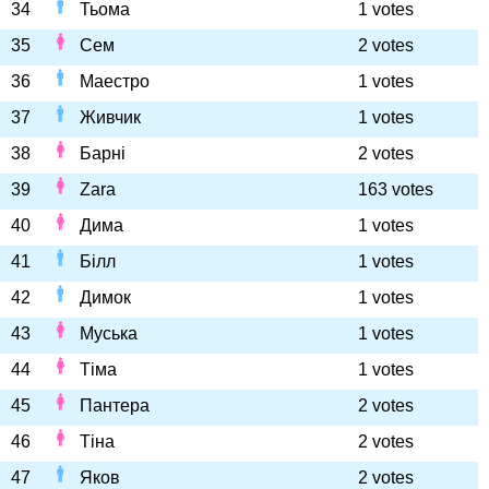
34
Тьома
1 votes
35
Сем
2 votes
36
Маестро
1 votes
37
Живчик
1 votes
38
Барні
2 votes
39
Zara
163 votes
40
Дима
1 votes
41
Білл
1 votes
42
Димок
1 votes
43
Муська
1 votes
44
Тіма
1 votes
45
Пантера
2 votes
46
Тіна
2 votes
47
Яков
2 votes